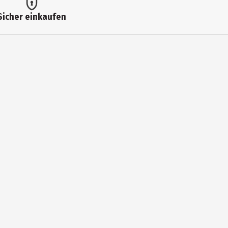
Sicher einkaufen
DECYLENATE, RIBES NIGRUM SEED OIL [BLACK CURRANT], ALUMINA,
D OIL [SUNFLOWER], TOCOPHEROL, CARDIOSPERMUM HALICACABUM
77492 [IRON OXIDES], CI 77491 [IRON OXIDES], CI 77499 [IRON