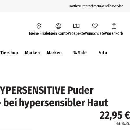
Karriere
Unternehmen
Aktuelles
Service
Meine Filiale
Mein Konto
Prospekte
Wunschliste
Warenkorb
Tiershop
Marken
Marken
% Sale
Foto
YPERSENSITIVE Puder
- bei hypersensibler Haut
22,95 €
inkl. MwSt.