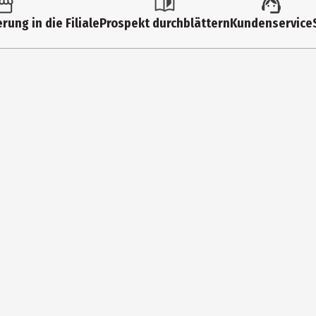
rung in die Filiale
Prospekt durchblättern
Kundenservice
E, SILICA, MICA, OCTYLDODECANOL, MAGNESIUM STEARATE, HEPTYL UN
NTHUS ANNUUS SEED OIL UNSAPONIFIABLES, HELIANTHUS ANNUUS SEE
CINALIS LEAF EXTRACT [ROSEMARY], CI 77891 [TITANIUM DIOXIDE], CI 