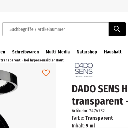
Zur Navigation springen
Zum Hauptinhalt springen
Suchbegriffe / Artikelnummer
ren
Schreibwaren
Multi-Media
Naturshop
Haushalt
transparent - bei hypersensibler Haut
DADO SENS H
transparent 
Artikelnr.
2474732
Farbe:
Transparent
Inhalt:
9 ml