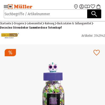
Zur Navigation
Zum Hauptinhalt
springen
springen
Suchbegriffe / Artikelnummer
Startseite
Drogerie
Lebensmittel
Nahrung
Backzutaten & Süßungsmittel
Decocino Streudekor Sammlerdose Totenkopf
Artikelnr.
3142942