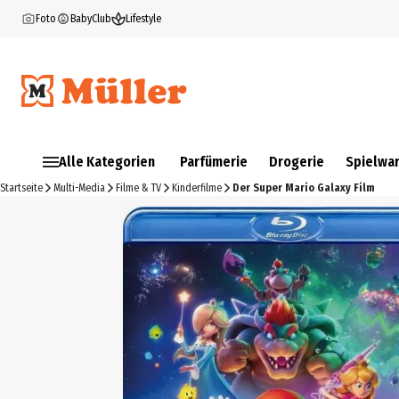
Foto
BabyClub
Lifestyle
Alle Kategorien
Parfümerie
Drogerie
Spielwa
Startseite
Multi-Media
Filme & TV
Kinderfilme
Der Super Mario Galaxy Film