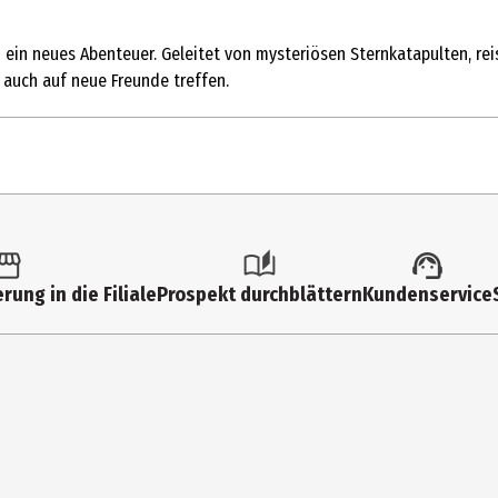
 ein neues Abenteuer. Geleitet von mysteriösen Sternkatapulten, rei
auch auf neue Freunde treffen.
rung in die Filiale
Prospekt durchblättern
Kundenservice
p|HD
teller und Figuren; Die Erkundung der Galaxie; Galaktisches Desing;
|Unterhaltung|Kinder|Abenteuer