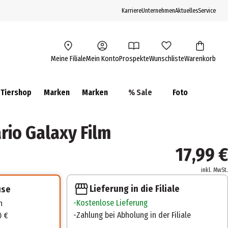
Karriere
Unternehmen
Aktuelles
Service
Meine Filiale
Mein Konto
Prospekte
Wunschliste
Warenkorb
Tiershop
Marken
Marken
% Sale
Foto
rio Galaxy Film
17,99 €
inkl. MwSt.
Lieferung in die Filiale
use
Kostenlose Lieferung
n
Zahlung bei Abholung in der Filiale
0 €