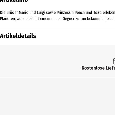
Die Brüder Mario und Luigi sowie Prinzessin Peach und Toad erleben
Planeten, wo sie es mit einem neuen Gegner zu tun bekommen, aber 
Artikeldetails
Inhalt
1 Stk.
Altersfreigabe
FSK 6
Kostenlose Liefe
Produkttyp
Multimedia
Bildformat
2401|169|1080
Anzahl Bonusdiscs
0
Zusatzinfos / Bonusmaterial beim Film dabei
Making-Of; Dars
Hauptgenre
Animationsfilm