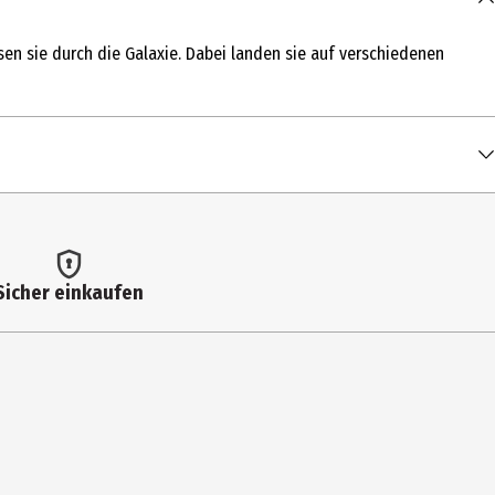
sen sie durch die Galaxie. Dabei landen sie auf verschiedenen
Sicher einkaufen
 Kosmische Klänge; Power-Ups; Die Geheimnisse der Galaxie;