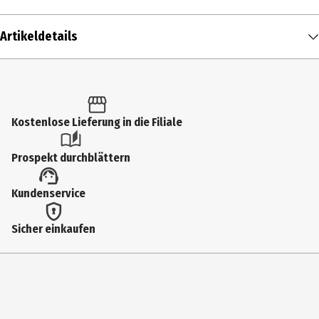
Artikeldetails
Inhalt
1 Stk.
Produkttyp
Kostenlose Lieferung in die Filiale
Multimedia
Prospekt durchblättern
Bildformat
Kundenservice
2391|Widescreen
Anzahl Bonusdiscs
Sicher einkaufen
0
Zusatzinfos / Bonusmaterial beim Film dabei
Interview mit dem Regisseur
Hauptgenre