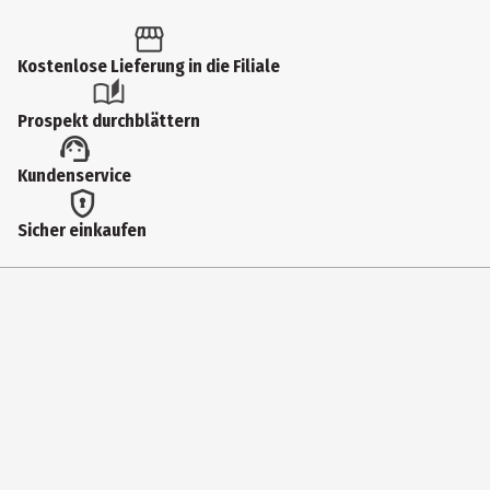
1 Stk.
Produkttyp
Kostenlose Lieferung in die Filiale
Krimis & Thriller
Prospekt durchblättern
Autor
Kundenservice
Freida McFadden
Genre
Sicher einkaufen
Krimis & Thriller
Erscheinungsjahr
2025
Seitenzahl
336
Verlag
Heyne Verlag