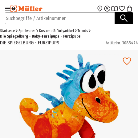
Zur Navigation
Zum Hauptinhalt
springen
springen
Suchbegriffe / Artikelnummer
Startseite
Spielwaren
Kostüme & Partyartikel
Trends
Die Spiegelburg - Baby-Furzipups - Furzipups
DIE SPIEGELBURG - FURZIPUPS
Artikelnr.
3085474