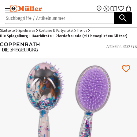
Zur Navigation
Zum Hauptinhalt
springen
springen
Suchbegriffe / Artikelnummer
Startseite
Spielwaren
Kostüme & Partyartikel
Trends
Die Spiegelburg - Haarbürste - Pferdefreunde (mit beweglichem Glitzer)
Artikelnr.
3132798