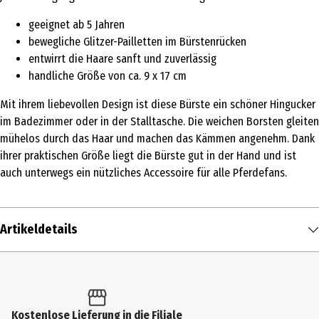
geeignet ab 5 Jahren
bewegliche Glitzer-Pailletten im Bürstenrücken
entwirrt die Haare sanft und zuverlässig
handliche Größe von ca. 9 x 17 cm
Mit ihrem liebevollen Design ist diese Bürste ein schöner Hingucker
im Badezimmer oder in der Stalltasche. Die weichen Borsten gleiten
mühelos durch das Haar und machen das Kämmen angenehm. Dank
ihrer praktischen Größe liegt die Bürste gut in der Hand und ist
auch unterwegs ein nützliches Accessoire für alle Pferdefans.
Artikeldetails
Inhalt
1 Stk.
Produkttyp
Kostenlose Lieferung in die Filiale