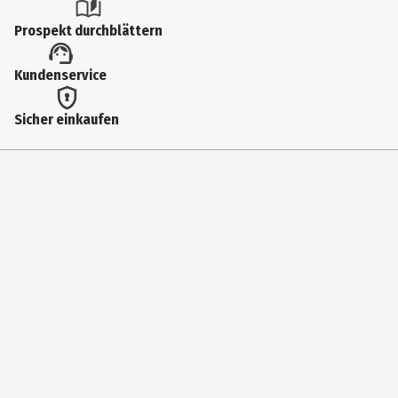
Kleinspielzeug
Prospekt durchblättern
Altersempfehlung ab
Kundenservice
5 Jahre
Artikelnummer des Herstellers
Sicher einkaufen
22898
Hersteller
Coppenrath Verlag GmbH & Co. KG
Herstelleradresse
Hafenweg 30 48155 Münster
Kontaktmöglichkeit
https://www.coppenrath.de/