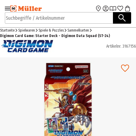
Zur Navigation
Zum Hauptinhalt
springen
springen
Suchbegriffe / Artikelnummer
Startseite
Spielwaren
Spiele & Puzzles
Sammelkarten
Digimon Card Game: Starter Deck - Digimon Data Squad (ST-24)
Artikelnr.
3167156