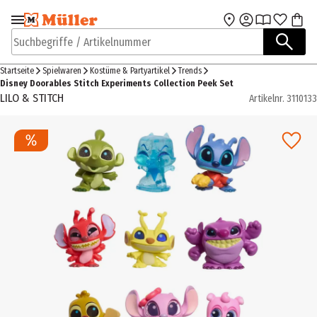
Zur Navigation
Zum Hauptinhalt
springen
springen
Suchbegriffe / Artikelnummer
Startseite
Spielwaren
Kostüme & Partyartikel
Trends
Disney Doorables Stitch Experiments Collection Peek Set
LILO & STITCH
Artikelnr.
3110133