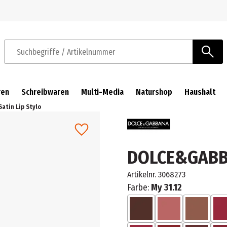
Zur Navigation springen
Zum Hauptinhalt springen
Suchbegriffe / Artikelnummer
ren
Schreibwaren
Multi-Media
Naturshop
Haushalt
atin Lip Stylo
DOLCE&GABBAN
Artikelnr.
3068273
Farbe:
My 31.12