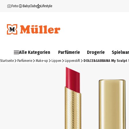
Foto
BabyClub
Lifestyle
Alle Kategorien
Parfümerie
Drogerie
Spielwa
Startseite
Parfümerie
Make-up
Lippen
Lippenstift
DOLCE&GABBANA My Sculpt S