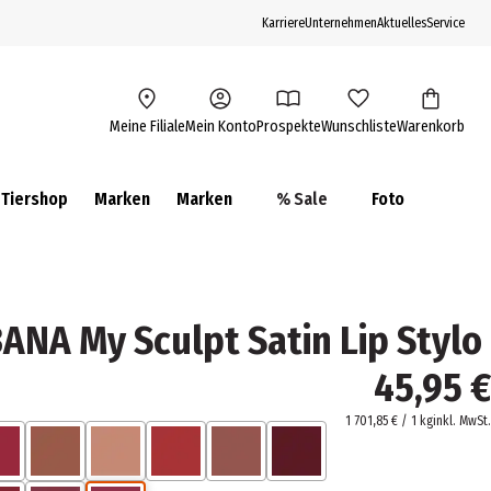
Karriere
Unternehmen
Aktuelles
Service
Meine Filiale
Mein Konto
Prospekte
Wunschliste
Warenkorb
Tiershop
Marken
Marken
% Sale
Foto
A My Sculpt Satin Lip Stylo
45,95 €
1 701,85 € / 1 kg
inkl. MwSt.