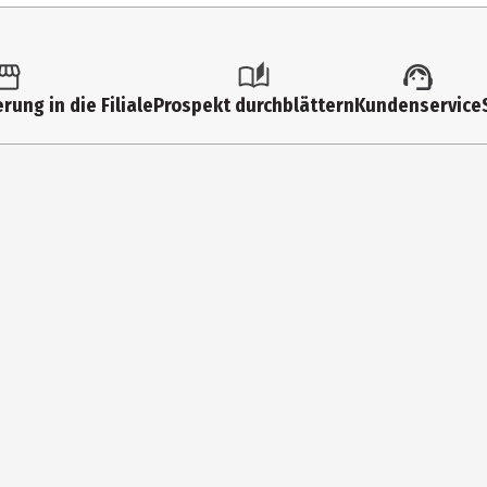
rung in die Filiale
Prospekt durchblättern
Kundenservice
DODECANE, DIISOSTEARYL MALATE, DIPENTAERYTHRITYL PENTAISONONA
HYDROGENATED POLYISOBUTENE, STEAROXYMETHICONE/DIMETHICONE C
S COMMUNIS (CASTOR) SEED OIL, CAPRYLIC/CAPRIC TRIGLYCERIDE, AL
E, DICALCIUM PHOSPHATE, HYDROGENATED CASTOR OIL, LYCIUM BARBA
ATE, ALUMINA, CALCIUM SODIUM BOROSILICATE, SILICA, SYNTHETIC FL
IDES), CI 77492 (IRON OXIDES), CI 42090 (BLUE 1 LAKE), CI 15850 (RED 
 (IRON OXIDES) Die Liste der Inhaltsstoffe wird regelmäßig aktualisier
ür Ihren persönlichen Gebrauch geeignet sind.