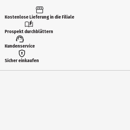
vor Schwangerschaft, HIV oder sexuell übertragbaren Krankheiten
schützt. Kondome können eine Erstickungsgefahr darstellen.
Kostenlose Lieferung in die Filiale
Außerhalb der Reichweite von Kindern aufbewahren. Überprüfe vor
der Verwendung das Verfallsdatum auf der Verpackung. Ist die
Prospekt durchblättern
Kondomfolie offensichtlich beschädigt, wirf das Kondom weg und
benutze ein neues aus einer unbeschädigten Verpackung. Benutze
Kundenservice
jedes Kondom nur einmal. Eine Wiederverwendung erhöht das
Risiko einer Beschädigung oder Infektion.
Sicher einkaufen
Hersteller
Reckitt Benckiser Deutschland GmbH
Herstelleradresse
Darwinstr. 2-4 DE-69115 Heidelberg
Kontaktmöglichkeit
ConsumerCare_DE@reckitt.com