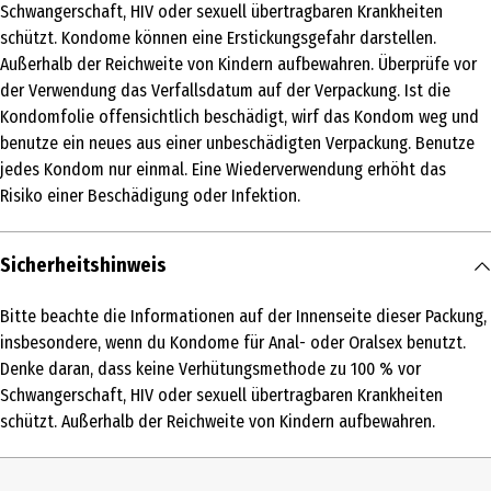
Schwangerschaft, HIV oder sexuell übertragbaren Krankheiten
Produkttyp
schützt. Kondome können eine Erstickungsgefahr darstellen.
Kondome
Außerhalb der Reichweite von Kindern aufbewahren. Überprüfe vor
der Verwendung das Verfallsdatum auf der Verpackung. Ist die
Inhaltsstoffe
Kondomfolie offensichtlich beschädigt, wirf das Kondom weg und
Naturkautschuklatex
benutze ein neues aus einer unbeschädigten Verpackung. Benutze
Anwendungshinweis
jedes Kondom nur einmal. Eine Wiederverwendung erhöht das
Risiko einer Beschädigung oder Infektion.
Bitte die Anwendungshinweise auf der Packung vor der
Verwendung sorgfältig durchlesen. Damit du das Kondom gleich
richtig herum aus der Folie nimmst und überziehen kannst, halte
Sicherheitshinweis
die Folie beim Öffnen mit dem Durex Logo nach unten. Benutze
nur Gleitmittel, die für die Verwendung mit Kondomen empfohlen
Bitte beachte die Informationen auf der Innenseite dieser Packung,
werden – das Gel wird einfach außen auf das bereits angelegte
insbesondere, wenn du Kondome für Anal- oder Oralsex benutzt.
Kondom aufgetragen.
Denke daran, dass keine Verhütungsmethode zu 100 % vor
Schwangerschaft, HIV oder sexuell übertragbaren Krankheiten
Nutzungshinweis
schützt. Außerhalb der Reichweite von Kindern aufbewahren.
Bitte beachte die Informationen auf der Innenseite dieser
Packung, insbesondere, wenn du Kondome für Anal- oder Oralsex
benutzt. Denke daran, dass keine Verhütungsmethode zu 100 %