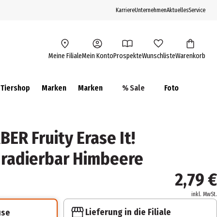
Karriere
Unternehmen
Aktuelles
Service
Meine Filiale
Mein Konto
Prospekte
Wunschliste
Warenkorb
Tiershop
Marken
Marken
% Sale
Foto
ER Fruity Erase It!
 radierbar Himbeere
2,79 €
inkl. MwSt.
Lieferung in die Filiale
use