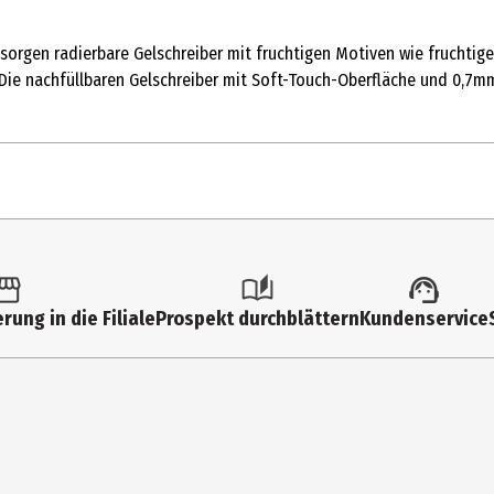
 sorgen radierbare Gelschreiber mit fruchtigen Motiven wie fruchti
 Die nachfüllbaren Gelschreiber mit Soft-Touch-Oberfläche und 0,7m
1 Stk.
Gelschreiber
rung in die Filiale
Prospekt durchblättern
Kundenservice
Eberhard Faber Vertrieb GmbH
Nürnberger Str. 2, 90546 Stein
info@eberhardfaber.de