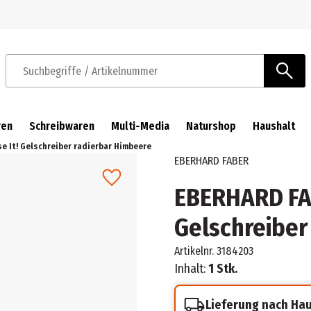
Zur Navigation springen
Zum Hauptinhalt springen
Suchbegriffe / Artikelnummer
ren
Schreibwaren
Multi-Media
Naturshop
Haushalt
se It! Gelschreiber radierbar Himbeere
EBERHARD FABER
EBERHARD FAB
Gelschreiber
Artikelnr.
3184203
Inhalt:
1 Stk.
Lieferung nach Ha