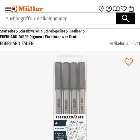
Zur Navigation
Zum Hauptinhalt
springen
springen
Suchbegriffe / Artikelnummer
Startseite
Schreibwaren
Schreibgeräte
Fineliner
EBERHARD FABER Pigment Fineliner 4er Etui
EBERHARD FABER
Artikelnr.
3023711