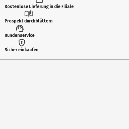
Produkttyp
Kostenlose Lieferung in die Filiale
Sonstiges
Prospekt durchblättern
Artikelnummer des Herstellers
Kundenservice
558104
Breite
Sicher einkaufen
45 mm
Höhe
143 mm
Tiefe
15 mm
Farbe
schwarz
Hersteller