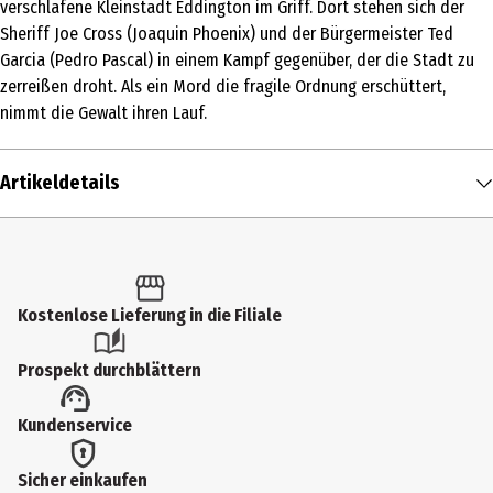
verschlafene Kleinstadt Eddington im Griff. Dort stehen sich der
Sheriff Joe Cross (Joaquin Phoenix) und der Bürgermeister Ted
Garcia (Pedro Pascal) in einem Kampf gegenüber, der die Stadt zu
zerreißen droht. Als ein Mord die fragile Ordnung erschüttert,
nimmt die Gewalt ihren Lauf.
Artikeldetails
Inhalt
1 Stk.
Altersfreigabe
Kostenlose Lieferung in die Filiale
16
Prospekt durchblättern
Produkttyp
Kundenservice
Multimedia
Bildformat
Sicher einkaufen