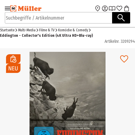
Zur Navigation
Zum Hauptinhalt
springen
springen
Suchbegriffe / Artikelnummer
Startseite
Multi-Media
Filme & TV
Komödie & Comedy
Eddington - Collector's Edition (4K Ultra HD+Blu-ray)
Artikelnr.
3209294