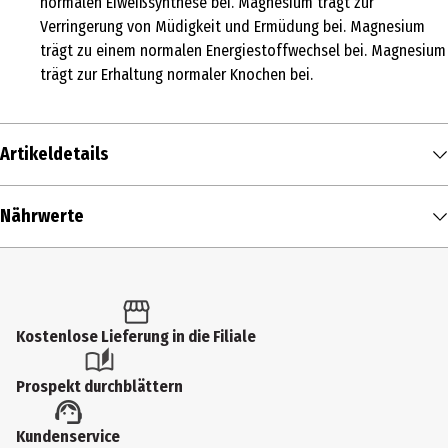
normalen Eiweißsynthese bei. Magnesium trägt zur
Verringerung von Müdigkeit und Ermüdung bei. Magnesium
trägt zu einem normalen Energiestoffwechsel bei. Magnesium
trägt zur Erhaltung normaler Knochen bei.
Artikeldetails
Inhalt
Nährwerte
55 g
Zusammensetzung
Tagesdosis*
% der empfohlenen
Produkttyp
Tageszufuhr**
Pulver & Shakes
Magnesium
216 mg
--
Kostenlose Lieferung in die Filiale
Zutaten
Magnesiumbisglycinat, Magnesiummalat, Kapselhülle
Prospekt durchblättern
(Hydroxypropylmethylcellulose), Magnesiumtaurat,
Trimagnesiumdicitrat, Trennmittel (Magnesiumsalze der
Kundenservice
Speisefettsäuren, Siliciumdioxid)