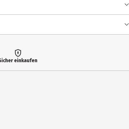
00:04:05
00:06:32
00:04:24
00:04:29
00:04:08
Sicher einkaufen
00:03:23
00:03:50
00:03:40
00:03:51
00:04:31
00:04:00