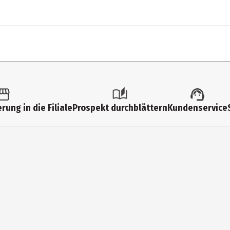
Everybody Scream
One of the Greats
Witch Dance
tk.
Sympathy Magic
ltimedia
Perfume and Milk
rung in die Filiale
Prospekt durchblättern
Kundenservice
orence + The Machine
Buckle
 (analog)
ck international
Kraken
The Old Religion
Drink Deep
versal International Music B.V.
Music by Men
Gravelandseweg 80, Hilversum, 1217 EW, Netherlands (the)
You Can Have It All