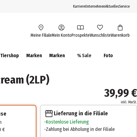
Karriere
Unternehmen
Aktuelles
Service
Meine Filiale
Mein Konto
Prospekte
Wunschliste
Warenkorb
Tiershop
Marken
Marken
% Sale
Foto
ream (2LP)
39,99 €
inkl. MwSt.
Lieferung in die Filiale
use
Kostenlose Lieferung
n
Zahlung bei Abholung in der Filiale
0 €