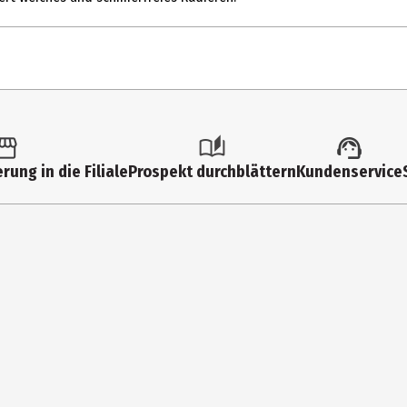
1 Stk.
Radierer
rung in die Filiale
Prospekt durchblättern
Kundenservice
A. W. Faber-Castell Vertrieb GmbH
Nürnberger Str. 2, 90546 Stein
info@Faber-Castell.de