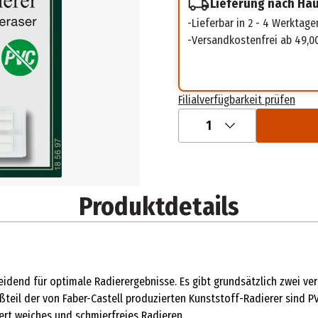
Lieferung nach Ha
Lieferbar in 2 - 4 Werktage
Versandkostenfrei ab 49,0
Filialverfügbarkeit prüfen
1
Produktdetails
eidend für optimale Radierergebnisse. Es gibt grundsätzlich zwei v
teil der von Faber-Castell produzierten Kunststoff-Radierer sind PVC
rt weiches und schmierfreies Radieren.