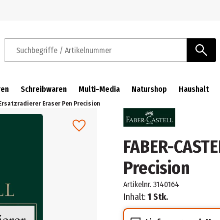
Zur Navigation springen
Zum Hauptinhalt springen
Suchbegriffe / Artikelnummer
ren
Schreibwaren
Multi-Media
Naturshop
Haushalt
rsatzradierer Eraser Pen Precision
FABER-CASTEL
Precision
Artikelnr.
3140164
Inhalt:
1 Stk.