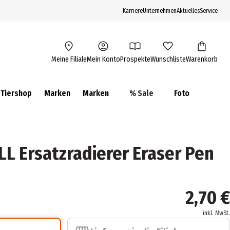
Karriere
Unternehmen
Aktuelles
Service
Meine Filiale
Mein Konto
Prospekte
Wunschliste
Warenkorb
Tiershop
Marken
Marken
% Sale
Foto
L Ersatzradierer Eraser Pen
2,70 €
inkl. MwSt.