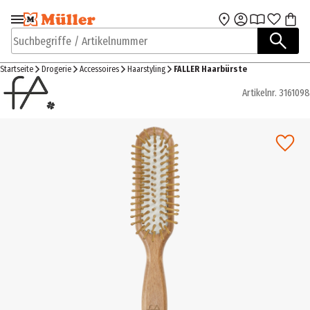
Zur Navigation
Zum Hauptinhalt
springen
springen
Suchbegriffe / Artikelnummer
Startseite
Drogerie
Accessoires
Haarstyling
FALLER Haarbürste
Artikelnr.
3161098