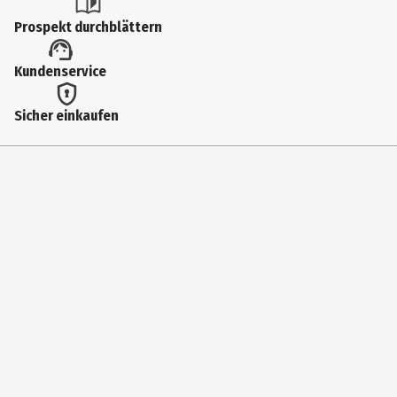
Reinigung
Prospekt durchblättern
Hauttyp
Kundenservice
alle Hauttypen
Inhaltsstoffe
Sicher einkaufen
MELALEUCA ALTERNIFOLIA LEAF WATER*, LEUCONOSTOC/RADISH
ROOT FERMENT FILTRATE, AQUA. * Certified organic
Produkteigenschaft
pflegend|erfrischend
Anwendungshinweis
Direkt auf die gewünschten Hautstellen sprühen. Kühl
aufbewahren. Tipp: Sehr hilfreich als schützender und
vorbeugender Fussspray nach der Sauna, dem Fitnessstudio,
Schwimmbad, usw.
Zertifizierung