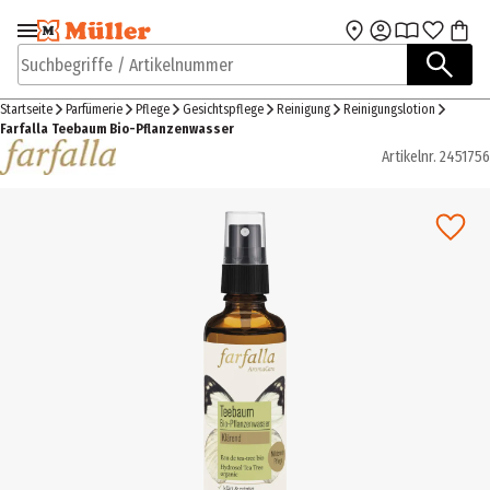
Zur Navigation
Zum Hauptinhalt
springen
springen
Suchbegriffe / Artikelnummer
Startseite
Parfümerie
Pflege
Gesichtspflege
Reinigung
Reinigungslotion
Farfalla Teebaum Bio-Pflanzenwasser
Artikelnr.
2451756