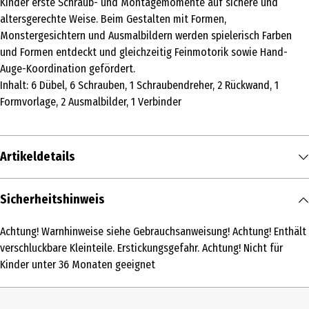
Kinder erste Schraub- und Montagemomente auf sichere und
altersgerechte Weise. Beim Gestalten mit Formen,
Monstergesichtern und Ausmalbildern werden spielerisch Farben
und Formen entdeckt und gleichzeitig Feinmotorik sowie Hand-
Auge-Koordination gefördert.
Inhalt: 6 Dübel, 6 Schrauben, 1 Schraubendreher, 2 Rückwand, 1
Formvorlage, 2 Ausmalbilder, 1 Verbinder
Artikeldetails
Inhalt
Sicherheitshinweis
1 Stk.
Achtung! Warnhinweise siehe Gebrauchsanweisung! Achtung! Enthält
Produkttyp
verschluckbare Kleinteile. Erstickungsgefahr. Achtung! Nicht für
Kindergarten
Kinder unter 36 Monaten geeignet
Altersempfehlung ab