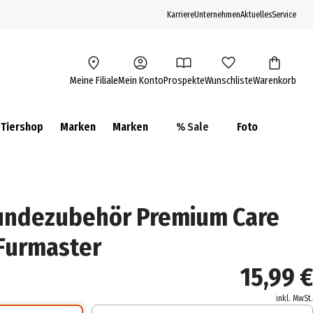
Karriere
Unternehmen
Aktuelles
Service
Meine Filiale
Mein Konto
Prospekte
Wunschliste
Warenkorb
Tiershop
Marken
Marken
% Sale
Foto
ndezubehör Premium Care
Furmaster
15,99 €
inkl. MwSt.