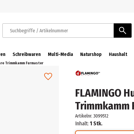
Zur Navigation springen
Zum Hauptinhalt springen
Suchbegriffe / Artikelnummer
ren
Schreibwaren
Multi-Media
Naturshop
Haushalt
are Trimmkamm Furmaster
FLAMINGO Hu
Trimmkamm 
Artikelnr.
3099512
Inhalt:
1 Stk.