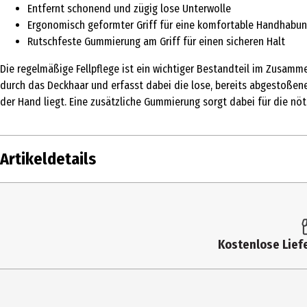
Entfernt schonend und zügig lose Unterwolle
Ergonomisch geformter Griff für eine komfortable Handhabu
Rutschfeste Gummierung am Griff für einen sicheren Halt
Die regelmäßige Fellpflege ist ein wichtiger Bestandteil im Zusamme
durch das Deckhaar und erfasst dabei die lose, bereits abgestoßene 
der Hand liegt. Eine zusätzliche Gummierung sorgt dabei für die nö
Artikeldetails
Inhalt
1 S
Produkttyp
Bü
Kostenlose Liefe
Breite
15.
Länge
4.