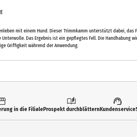
ng
nleben mit einem Hund. Dieser Trimmkamm unterstützt dabei, das Fell
Unterwolle. Das Ergebnis ist ein gepflegtes Fell. Die Handhabung wir
tige Griffigkeit während der Anwendung.
tk.
rsten und Kämme
rung in die Filiale
Prospekt durchblättern
Kundenservice
5 cm
8 cm