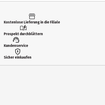
Inhalt
1 Stk.
Produkttyp
Kostenlose Lieferung in die Filiale
LED-Kerzen
Prospekt durchblättern
Breite
Kundenservice
4.2 cm
Farbe
Sicher einkaufen
weiß
Höhe
4.5 cm
Inhaltsstoffe
-
Materialdetails