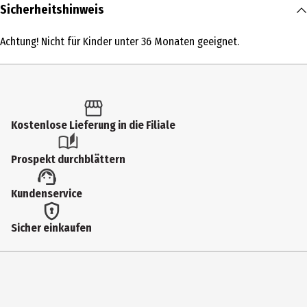
Inhalt
Sicherheitshinweis
1 Stk.
Achtung! Nicht für Kinder unter 36 Monaten geeignet.
Produkttyp
Action Figuren
Altersempfehlung ab
6 Jahre
Kostenlose Lieferung in die Filiale
Artikelnummer des Herstellers
Prospekt durchblättern
91824
Besonderheiten
Kundenservice
Achtung: diesen Artikel gibt es in verschiedenen Ausführungen. Sie
Sicher einkaufen
erhalten nur 1 Artikel (zufällige Auswahl im Lager). Eine Vorauswahl
ist nicht möglich.
Lizenz (spw)
Funko Anime