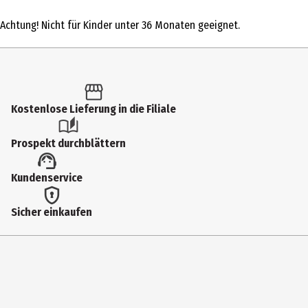
1 Stk.
Achtung! Nicht für Kinder unter 36 Monaten geeignet.
Produkttyp
Action Figuren
Altersempfehlung ab
6 Jahre
Kostenlose Lieferung in die Filiale
Artikelnummer des Herstellers
Prospekt durchblättern
86759
Hersteller
Kundenservice
Funko EU BV
Sicher einkaufen
Herstelleradresse
Zuidplein 36, 1077 XV Amsterdam
Kontaktmöglichkeit
supportEMEA@Funko.com