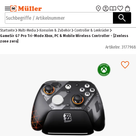
Zur Navigation
Zum Hauptinhalt
springen
springen
Suchbegriffe / Artikelnummer
Startseite
Multi-Media
Konsolen & Zubehör
Controller & Lenkräder
GameSir G7 Pro Tri-Mode Xbox, PC & Mobile Wireless Controller - [Zenless
zone zero]
Artikelnr.
3177968