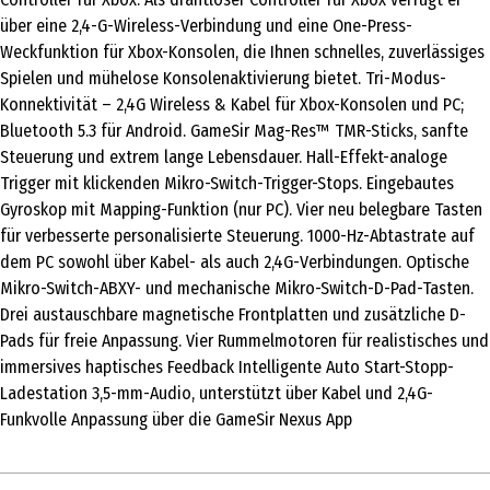
über eine 2,4-G-Wireless-Verbindung und eine One-Press-
Weckfunktion für Xbox-Konsolen, die Ihnen schnelles, zuverlässiges
Spielen und mühelose Konsolenaktivierung bietet. Tri-Modus-
Konnektivität – 2,4G Wireless & Kabel für Xbox-Konsolen und PC;
Bluetooth 5.3 für Android. GameSir Mag-Res™ TMR-Sticks, sanfte
Steuerung und extrem lange Lebensdauer. Hall-Effekt-analoge
Trigger mit klickenden Mikro-Switch-Trigger-Stops. Eingebautes
Gyroskop mit Mapping-Funktion (nur PC). Vier neu belegbare Tasten
für verbesserte personalisierte Steuerung. 1000-Hz-Abtastrate auf
dem PC sowohl über Kabel- als auch 2,4G-Verbindungen. Optische
Mikro-Switch-ABXY- und mechanische Mikro-Switch-D-Pad-Tasten.
Drei austauschbare magnetische Frontplatten und zusätzliche D-
Pads für freie Anpassung. Vier Rummelmotoren für realistisches und
immersives haptisches Feedback Intelligente Auto Start-Stopp-
Ladestation 3,5-mm-Audio, unterstützt über Kabel und 2,4G-
Funkvolle Anpassung über die GameSir Nexus App