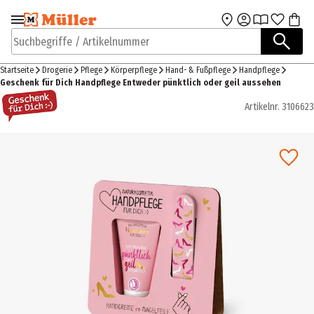
Zur Navigation
Zum Hauptinhalt
springen
springen
Suchbegriffe / Artikelnummer
Startseite
Drogerie
Pflege
Körperpflege
Hand- & Fußpflege
Handpflege
Geschenk für Dich Handpflege Entweder pünktlich oder geil aussehen
Artikelnr.
3106623