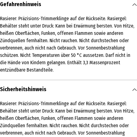
Inhalt
Gefahrenhinweis
1 Stk.
/ 1 Count
Rasierer: Präzisions-Trimmerklinge auf der Rückseite. Rasiergel:
Produkttyp
Behälter steht unter Druck: Kann bei Erwärmung bersten. Von Hitze,
Rasierapparate
heißen Oberflächen, Funken, offenen Flammen sowie anderen
Zündquellen fernhalten. Nicht rauchen. Nicht durchstechen oder
Einsatzbereich
verbrennen, auch nicht nach Gebrauch. Vor Sonnenbestrahlung
Pflege
schützen. Nicht Temperaturen über 50 °C aussetzen. Darf nicht in
die Hände von Kindern gelangen. Enthält 3,3 Massenprozent
Inhaltsstoffe
entzündbare Bestandteile.
Ingredients: Rasierer: PEG-115M, PEG-100, Silica, Diethylene Glycol
Bis-(T-Butyl O-Cresolpropanoate), BHT, Rasiergel: Aqua, Palmitic
Acid, Triethanolamine, Isopentane, Glyceryl Oleate, Stearic Acid,
Sicherheitshinweis
Glycerin, Isobutane, Sorbitol, Parfum, Hydroxyethylcellulose, PEG-
45M, Menthol, Tetramethyl Acetyloctahydronaphthalenes,
Rasierer: Präzisions-Trimmerklinge auf der Rückseite. Rasiergel:
Limonene, Citrus Limon Peel Oil, Benzyl Salicylate, Pinene,
Behälter steht unter Druck: Kann bei Erwärmung bersten. Von Hitze,
Bisabolol, Glyceryl Acrylate/Acrylic Acid Copolymer, PVM/MA
heißen Oberflächen, Funken, offenen Flammen sowie anderen
Copolymer, Sodium PEG-7 Olive Oil Carboxylate, Niacinamide,
Zündquellen fernhalten. Nicht rauchen. Nicht durchstechen oder
Panthenol, Silica, Disodium Phosphate, Polysorbate 60, Butylene
verbrennen, auch nicht nach Gebrauch. Vor Sonnenbestrahlung