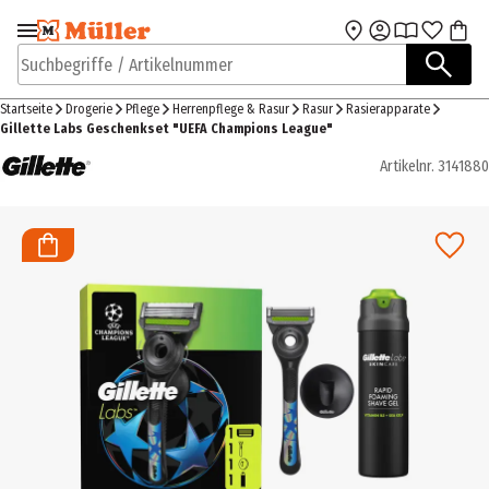
Zur Navigation
Zum Hauptinhalt
springen
springen
Suchbegriffe / Artikelnummer
Startseite
Drogerie
Pflege
Herrenpflege & Rasur
Rasur
Rasierapparate
Gillette Labs Geschenkset "UEFA Champions League"
Artikelnr.
3141880