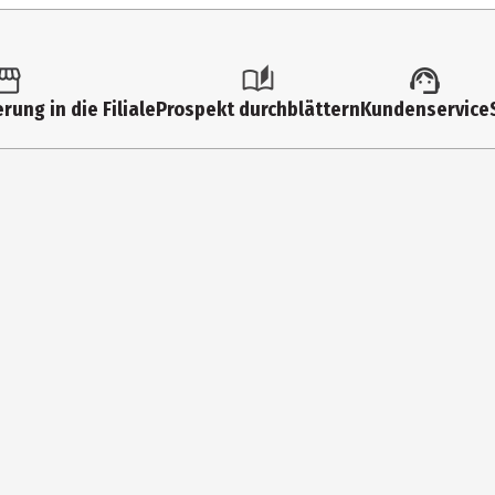
36
), Calcium -L-Ascorbinat (Vitamin C), Zinkgluconat, D-Biotin.
dosis*
% der empfohlenen Tageszufuh
0 
5g (entspricht ca. 1,5 EL) in Getränke ein und trinke eine Portion pro
mg
--
0 
rung in die Filiale
Prospekt durchblättern
Kundenservice
mbH
20%
0 
lin
20%
0 
20%
90
NRV) laut Verordnung (EU) Nr. 1169/2011
0,