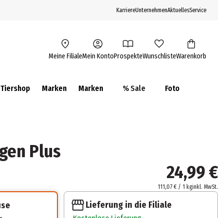
Karriere
Unternehmen
Aktuelles
Service
Meine Filiale
Mein Konto
Prospekte
Wunschliste
Warenkorb
Tiershop
Marken
Marken
% Sale
Foto
gen Plus
24,99 €
111,07 € / 1 kg
inkl. MwSt.
Lieferung in die Filiale
use