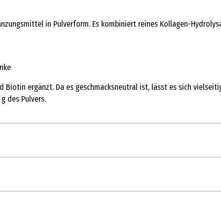
nzungsmittel in Pulverform. Es kombiniert reines Kollagen-Hydrolys
änke
d Biotin ergänzt. Da es geschmacksneutral ist, lässt es sich vielsei
 g des Pulvers.
10
 Kindern lagern. Kühl und trocken lagern.