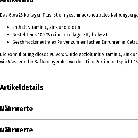
Das Glow25 Kollagen Plus ist ein geschmacksneutrales Nahrungsergä
Enthält Vitamin C, Zink und Biotin
Besteht aus 100 % reinem Kollagen-Hydrolysat
Geschmacksneutrales Pulver zum einfachen Einrühren in Getr
Die Formulierung dieses Pulvers wurde gezielt mit Vitamin C, Zink un
wie Wasser oder Säfte eingerührt werden. Eine Portion entspricht 15
Artikeldetails
Inhalt
225 g
Nährwerte
Produkttyp
Haut, Haare & Nägel
Nährwerte je
Nährwerte
Lagerhinweis
Außerhalb der Reichweite von