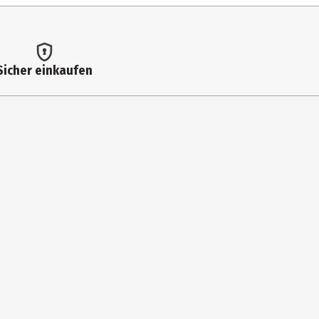
5 kcal / 1.530 kJ
r**
g
 Tag.
g
Sicher einkaufen
g
g
 g
5 g