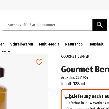
Zur Navigation springen
Zum Hauptinhalt springen
Suchbegriffe / Artikelnummer
ren
Schreibwaren
Multi-Media
Naturshop
Haushalt
nfsauce
GOURMET BERNER
Gourmet Ber
Artikelnr.
2751204
Inhalt:
128 ml
Lieferung nach Ha
Lieferbar in 2 - 4 Werktage
Versandkostenfrei ab 49,0