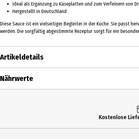
Ideal als Ergänzung zu Käseplatten und zum Verfeinern von D
Hergestellt in Deutschland
Diese Sauce ist ein vielseitiger Begleiter in der Küche. Sie passt 
werden. Die sorgfältig abgestimmte Rezeptur sorgt für ein besonde
Artikeldetails
Inhalt
128 ml
Nährwerte
Produkttyp
Ketchup, Saucen & Pesto
Nährwerte je
Zutaten
Grüne kandierte Feigen 50% (Feigen, Glucos
Salz.
Brennwert
Kostenlose Liefe
Allergenhinweis
SENF
Fett in g
Herkunftsland
Deutschland
- davon gesättigte Fettsäuren in g