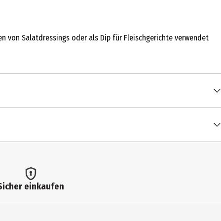
en von Salatdressings oder als Dip für Fleischgerichte verwendet
0 g
umsorbat), Zucker, Wasser, Branntweinessig, SENF-AROMA, Pfeffer,
 kcal / 1.053 kJ
Sicher einkaufen
 g