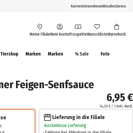
Karriere
Unternehmen
Aktuelles
Service
Meine Filiale
Mein Konto
Prospekte
Wunschliste
Warenkorb
Tiershop
Marken
Marken
% Sale
Foto
ner Feigen-Senfsauce
6,95 €
54,30 € / 1 l
inkl. MwSt.
Lieferung in die Filiale
use
Kostenlose Lieferung
n
Zahlung bei Abholung in der Filiale
0 €