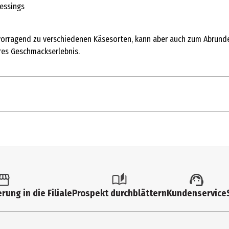
ressings
hervorragend zu verschiedenen Käsesorten, kann aber auch zum Abrund
res Geschmackserlebnis.
10
e-Fructose Sirup, Zitronensaftkonzentrat, Konservierungsstoff: Kali
244
rung in die Filiale
Prospekt durchblättern
Kundenservice
0,5
0 g