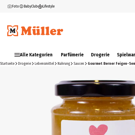
Foto
BabyClub
Lifestyle
Alle Kategorien
Parfümerie
Drogerie
Spielwa
Startseite
Drogerie
Lebensmittel
Nahrung
Saucen
Gourmet Berner Feigen-Se