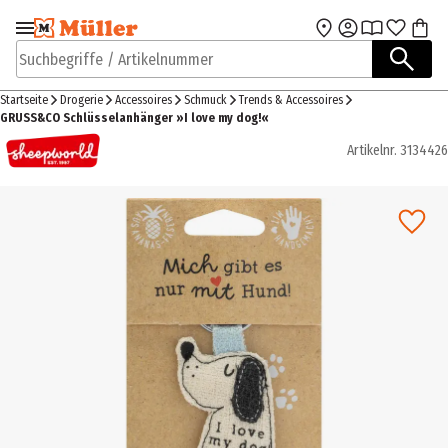
Zur Navigation
Zum Hauptinhalt
springen
springen
Suchbegriffe / Artikelnummer
Startseite
Drogerie
Accessoires
Schmuck
Trends & Accessoires
GRUSS&CO Schlüsselanhänger »I love my dog!«
Artikelnr.
3134426