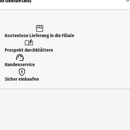
Artikeldetails
Inhalt
1 Stk.
Produkttyp
Kostenlose Lieferung in die Filiale
Schlüsselanhänger
Prospekt durchblättern
Materialdetails
Kundenservice
Ananasblattfaser, Baumwolle, Metall
Breite
Sicher einkaufen
8 cm
Farbe
Weiß / Rot / Schwarz
Höhe
13 cm