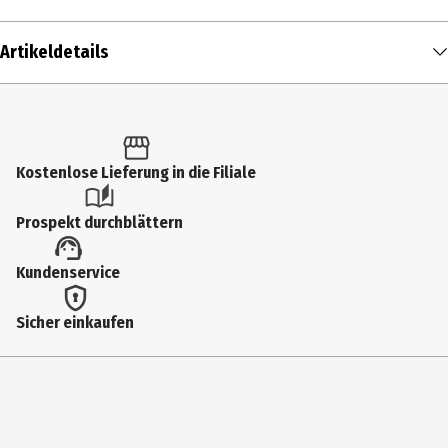
Artikeldetails
Inhalt
1 Stk.
Produkttyp
Kostenlose Lieferung in die Filiale
Schlüsselanhänger
Prospekt durchblättern
Materialdetails
Kundenservice
Eisen, Lithium-Batterie, LED-Lampe, Kunststoff
Breite
Sicher einkaufen
5.9 cm
Farbe
Rot / Schwarz
Höhe