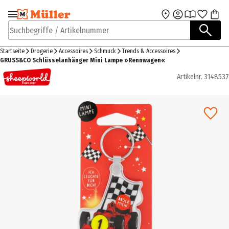
Zur Navigation
Zum Hauptinhalt
springen
springen
Suchbegriffe / Artikelnummer
Startseite
Drogerie
Accessoires
Schmuck
Trends & Accessoires
GRUSS&CO Schlüsselanhänger Mini Lampe »Rennwagen«
Artikelnr.
3148537