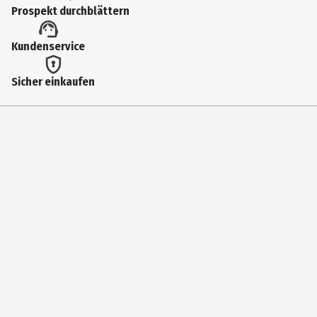
50 m
Prospekt durchblättern
Farbnummer
Kundenservice
5129
Farbe
Sicher einkaufen
weiß
Materialdetails
100 % Leinen
Hersteller
Gütermann GmbH
Herstelleradresse
Landstraße 1, DE-79261 Gutach im Breisgau
Kontaktmöglichkeit
www.guetermann.com/de/