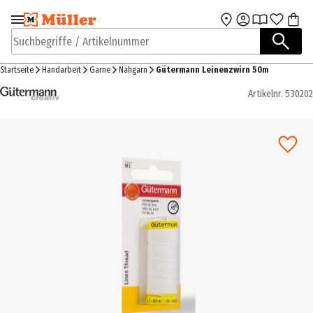
Zur Navigation
Zum Hauptinhalt
springen
springen
Suchbegriffe / Artikelnummer
Startseite
Handarbeit
Garne
Nähgarn
Gütermann Leinenzwirn 50m
Artikelnr.
530202