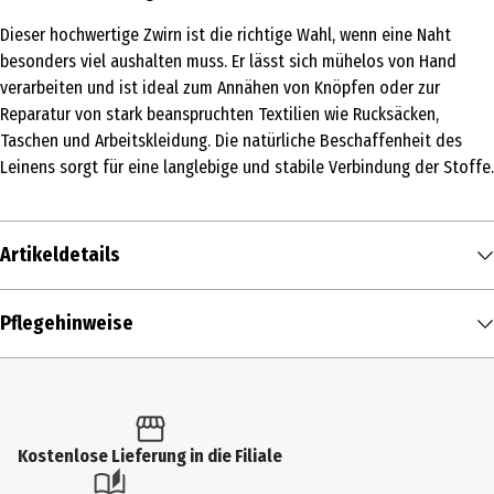
Dieser hochwertige Zwirn ist die richtige Wahl, wenn eine Naht
besonders viel aushalten muss. Er lässt sich mühelos von Hand
verarbeiten und ist ideal zum Annähen von Knöpfen oder zur
Reparatur von stark beanspruchten Textilien wie Rucksäcken,
Taschen und Arbeitskleidung. Die natürliche Beschaffenheit des
Leinens sorgt für eine langlebige und stabile Verbindung der Stoffe.
Artikeldetails
Inhalt
Pflegehinweise
50 m
Produkttyp
Nähfäden
Kostenlose Lieferung in die Filiale
Lauflänge