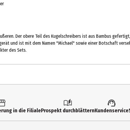
er
ßeren. Der obere Teil des Kugelschreibers ist aus Bambus gefertigt,
gerät und ist mit dem Namen "Michael" sowie einer Botschaft verseh
kter des Sets.
1 Stk.
Sonstiges
rung in die Filiale
Prospekt durchblättern
Kundenservice
3113200087
Kugelschreiber in hochwertigem Etui