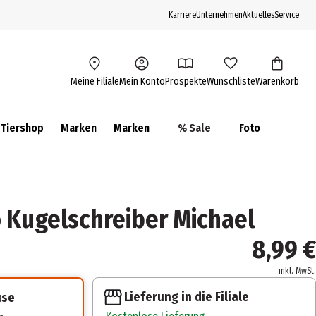
Karriere
Unternehmen
Aktuelles
Service
Meine Filiale
Mein Konto
Prospekte
Wunschliste
Warenkorb
Tiershop
Marken
Marken
% Sale
Foto
Kugelschreiber Michael
8,99 €
inkl. MwSt.
Lieferung in die Filiale
use