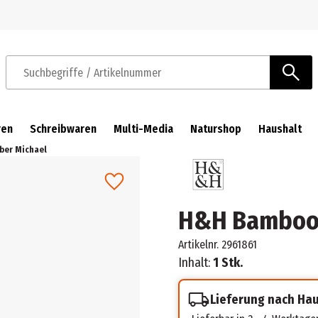
Zur Navigation springen
Zum Hauptinhalt springen
Suchbegriffe / Artikelnummer
ren
Schreibwaren
Multi-Media
Naturshop
Haushalt
ber Michael
H&H Bamboo 
Artikelnr.
2961861
Inhalt:
1 Stk.
Lieferung nach Ha