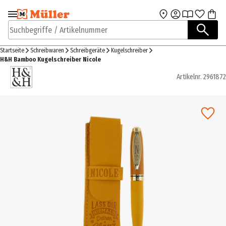
Zur Navigation
Zum Hauptinhalt
springen
springen
Suchbegriffe / Artikelnummer
Startseite
Schreibwaren
Schreibgeräte
Kugelschreiber
H&H Bamboo Kugelschreiber Nicole
Artikelnr.
2961872