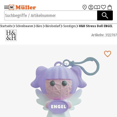
Zur Navigation
Zum Hauptinhalt
springen
springen
Suchbegriffe / Artikelnummer
Startseite
Schreibwaren
Büro
Bürobedarf
Sonstiges
H&H Stress Doll ENGEL
Artikelnr.
3122707