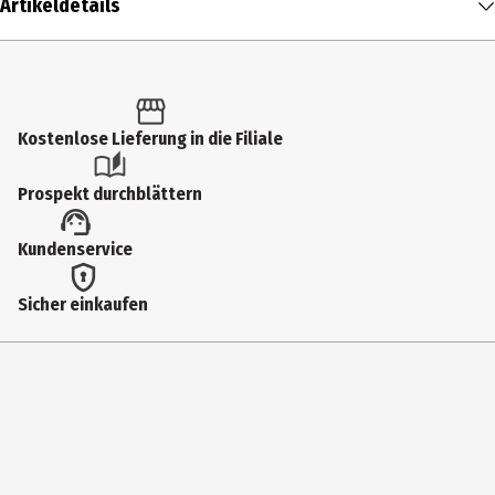
Artikeldetails
Inhalt
1 Stk.
Produkttyp
Kostenlose Lieferung in die Filiale
Sonstiges
Prospekt durchblättern
Hersteller
Kundenservice
History & Heraldry GmbH
Herstelleradresse
Sicher einkaufen
Speersort 166 21723 Hollern- Twielenfleth
Kontaktmöglichkeit
https://www.hh-germany.de/