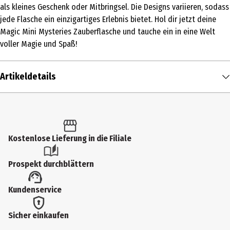
als kleines Geschenk oder Mitbringsel. Die Designs variieren, sodass
jede Flasche ein einzigartiges Erlebnis bietet. Hol dir jetzt deine
Magic Mini Mysteries Zauberflasche und tauche ein in eine Welt
voller Magie und Spaß!
Artikeldetails
Inhalt
1 Stk.
Produkttyp
Kostenlose Lieferung in die Filiale
Kleinspielzeug
Prospekt durchblättern
Altersempfehlung ab
Kundenservice
3 Jahre
Artikelnummer des Herstellers
Sicher einkaufen
460001V