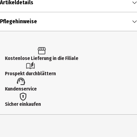
Artikeldetails
Inhalt
Pflegehinweise
1 Stk.
Produkttyp
Boxershorts
Kostenlose Lieferung in die Filiale
Größe
L
Prospekt durchblättern
Farbe
Kundenservice
Navy
Materialdetails
Sicher einkaufen
95% Baumwolle, 5% Elasthan
Muster
Ja