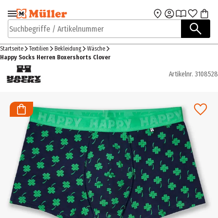
Zur Navigation
Zum Hauptinhalt
springen
springen
Suchbegriffe / Artikelnummer
Startseite
Textilien
Bekleidung
Wäsche
Happy Socks Herren Boxershorts Clover
Artikelnr.
3108528