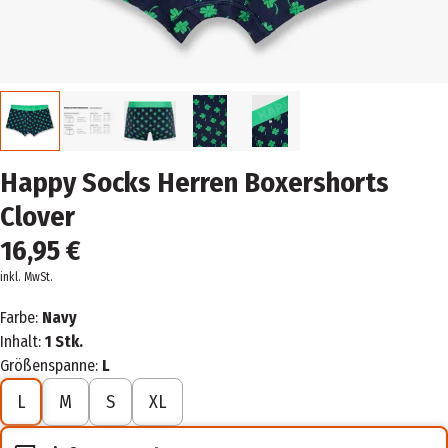
Happy Socks Herren Boxershorts
Clover
16,95 €
inkl. MwSt.
Farbe:
Navy
Inhalt:
1 Stk.
Größenspanne:
L
L
M
S
XL