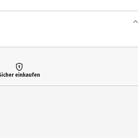
rfum, Citric Acid, Cocamide MEA, Glycol Distearate, Piroctone
m Benzoate, Sodium Salicylate, TEA-Dodecylbenzenesulfonate,
late, Citronellol, Panthenol, Tocopheryl Acetate, Acetic Acid, CI
Sicher einkaufen