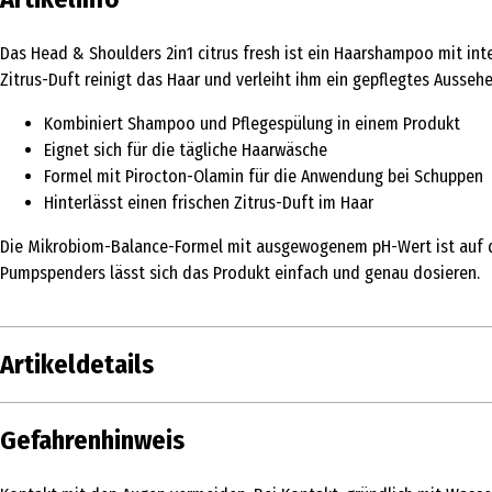
Das Head & Shoulders 2in1 citrus fresh ist ein Haarshampoo mit int
Zitrus-Duft reinigt das Haar und verleiht ihm ein gepflegtes Aussehe
Kombiniert Shampoo und Pflegespülung in einem Produkt
Eignet sich für die tägliche Haarwäsche
Formel mit Pirocton-Olamin für die Anwendung bei Schuppen
Hinterlässt einen frischen Zitrus-Duft im Haar
Die Mikrobiom-Balance-Formel mit ausgewogenem pH-Wert ist auf di
Pumpspenders lässt sich das Produkt einfach und genau dosieren.
Artikeldetails
Inhalt
800 ml
Gefahrenhinweis
Produkttyp
Haarshampoo