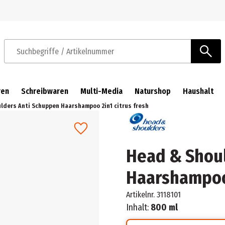
Zur Navigation springen
Zum Hauptinhalt springen
Suchbegriffe / Artikelnummer
ren
Schreibwaren
Multi-Media
Naturshop
Haushalt
lders Anti Schuppen Haarshampoo 2in1 citrus fresh
Head & Shou
Haarshampoo 
Artikelnr.
3118101
Inhalt:
800 ml