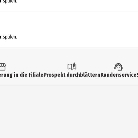
r spülen.
 Sodium Xylenesulfonate, Cocamidopropyl Betaine, Sodium Citrate, Pa
r spülen.
uar Hydroxypropyltrimonium Chloride, Menthol, Dimethicone, Sodiu
n, Trideceth-10, Niacinamide, Hexyl Cinnamal, Limonene, Benzyl Salicy
ropylene Glycol, CI 42090
akt, gründlich mit Wasser spülen.
rung in die Filiale
Prospekt durchblättern
Kundenservice