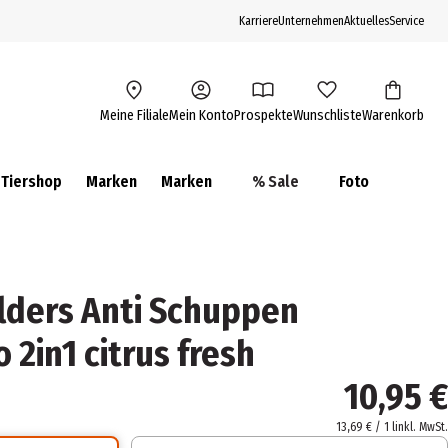
Karriere
Unternehmen
Aktuelles
Service
Meine Filiale
Mein Konto
Prospekte
Wunschliste
Warenkorb
Tiershop
Marken
Marken
% Sale
Foto
lders Anti Schuppen
2in1 citrus fresh
10,95 €
13,69 € / 1 l
inkl. MwSt.