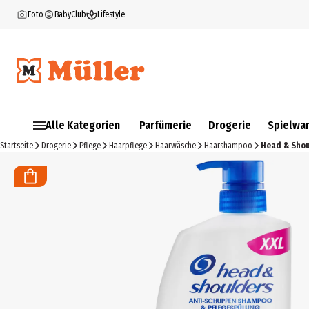
Foto
BabyClub
Lifestyle
Alle Kategorien
Parfümerie
Drogerie
Spielwa
Startseite
Drogerie
Pflege
Haarpflege
Haarwäsche
Haarshampoo
Head & Shou