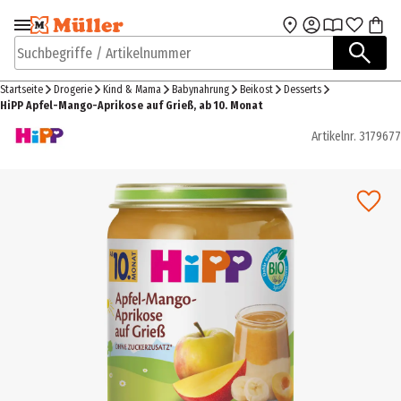
Zur Navigation
Zum Hauptinhalt
springen
springen
Suchbegriffe / Artikelnummer
Startseite
Drogerie
Kind & Mama
Babynahrung
Beikost
Desserts
HiPP Apfel-Mango-Aprikose auf Grieß, ab 10. Monat
Artikelnr.
3179677