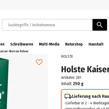
Zur Navigation springen
Zum Hauptinhalt springen
Suchbegriffe / Artikelnummer
ren
Schreibwaren
Multi-Media
Naturshop
Haushalt
Kaiser-Natron Pulver
HOLSTE
Holste Kaise
Artikelnr.
281
Inhalt:
250 g
Lieferung nach Ha
Lieferbar in 2 - 4 Werktage
Versandkostenfrei ab 49,0