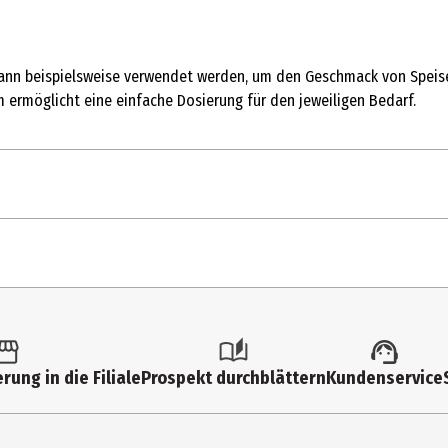
s kann beispielsweise verwendet werden, um den Geschmack von Speise
m ermöglicht eine einfache Dosierung für den jeweiligen Bedarf.
250 g
Magen & Darm
Kühl und trocken lagern.
Natriumhydrogencarbonat
rung in die Filiale
Prospekt durchblättern
Kundenservice
Arnold Holste Wwe. GmbH&Co. KG
Sudbrackstraße 1-733611 Bielefeld