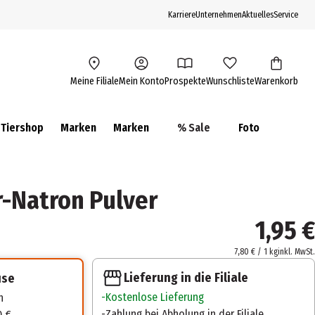
Karriere
Unternehmen
Aktuelles
Service
Meine Filiale
Mein Konto
Prospekte
Wunschliste
Warenkorb
Tiershop
Marken
Marken
% Sale
Foto
r-Natron Pulver
1,95 €
7,80 € / 1 kg
inkl. MwSt.
Lieferung in die Filiale
use
Kostenlose Lieferung
n
Zahlung bei Abholung in der Filiale
0 €