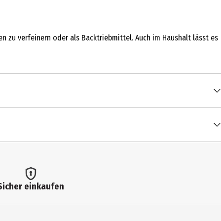
n zu verfeinern oder als Backtriebmittel. Auch im Haushalt lässt es
100 g
0 kcal / 0 kJ
Sicher einkaufen
0 g
0 g