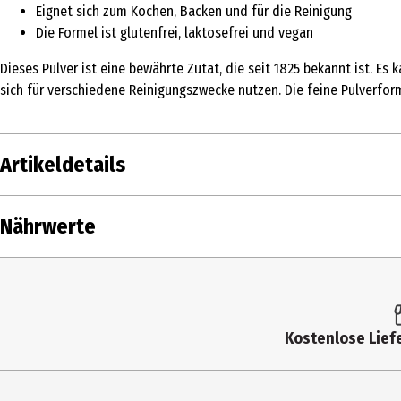
Eignet sich zum Kochen, Backen und für die Reinigung
Die Formel ist glutenfrei, laktosefrei und vegan
Dieses Pulver ist eine bewährte Zutat, die seit 1825 bekannt ist. E
sich für verschiedene Reinigungszwecke nutzen. Die feine Pulverfor
Artikeldetails
Inhalt
Nährwerte
Produkttyp
Nährwerte je
Lagerhinweis
Brennwert
Zutaten
Kostenlose Liefe
Fett in g
Hersteller
- davon gesättigte Fettsäuren in g
Herstelleradresse