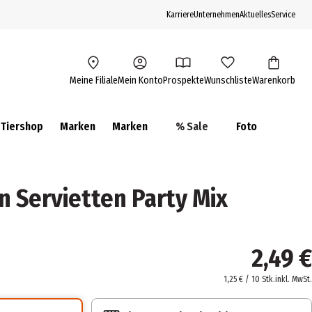
Karriere
Unternehmen
Aktuelles
Service
Meine Filiale
Mein Konto
Prospekte
Wunschliste
Warenkorb
Tiershop
Marken
Marken
% Sale
Foto
 Servietten Party Mix
2,49 €
1,25 € / 10 Stk.
inkl. MwSt.