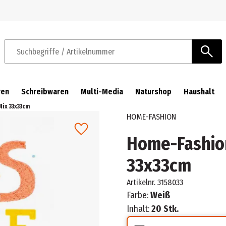
Zur Navigation springen
Zum Hauptinhalt springen
Suchbegriffe / Artikelnummer
ren
Schreibwaren
Multi-Media
Naturshop
Haushalt
ix 33x33cm
HOME-FASHION
Home-Fashion
33x33cm
Artikelnr.
3158033
Farbe:
Weiß
Inhalt:
20 Stk.