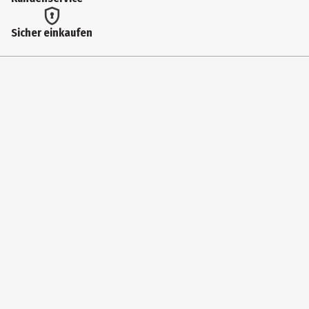
Artikelnummer des Herstellers
Sicher einkaufen
BKDDS004
Hersteller
heo GmbH
Herstelleradresse
West Campus 1 76863 Herxheim
Kontaktmöglichkeit
https://www.heo.com/