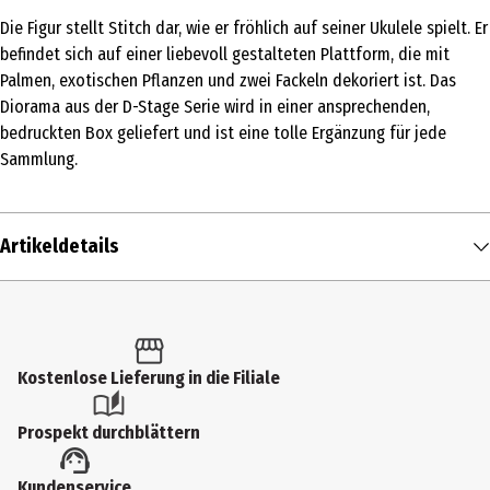
Die Figur stellt Stitch dar, wie er fröhlich auf seiner Ukulele spielt. Er
befindet sich auf einer liebevoll gestalteten Plattform, die mit
Palmen, exotischen Pflanzen und zwei Fackeln dekoriert ist. Das
Diorama aus der D-Stage Serie wird in einer ansprechenden,
bedruckten Box geliefert und ist eine tolle Ergänzung für jede
Sammlung.
Artikeldetails
Inhalt
1 Stk.
Produkttyp
Kostenlose Lieferung in die Filiale
Spiel- & Sammelfiguren
Prospekt durchblättern
Altersempfehlung ab
Kundenservice
14 Jahre