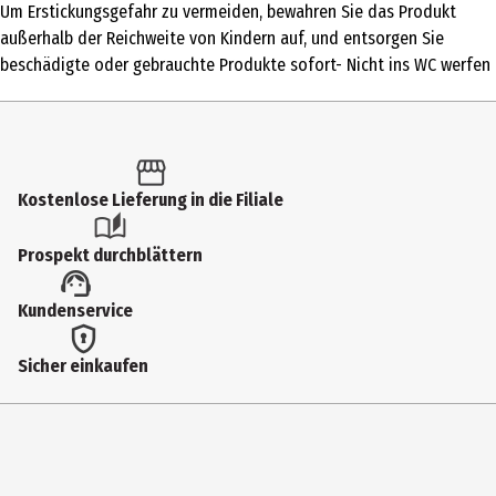
Um Erstickungsgefahr zu vermeiden, bewahren Sie das Produkt
Produkttyp
außerhalb der Reichweite von Kindern auf, und entsorgen Sie
Windeln
beschädigte oder gebrauchte Produkte sofort- Nicht ins WC werfen
Inhaltsstoffe
Ingredients:Polypropylen, Superabsorber
(Natriumpolyacrylat),Zellulosefasern aus Holz,Polyethylen und
Polypropylen,Polypropylen und Polyethylen mit Tinte
Kostenlose Lieferung in die Filiale
bedruckt,Polyurethan,Polypropylen,synthetische Elastik und
Tinten,Klebstoffe
Prospekt durchblättern
Altersempfehlung ab
Kundenservice
13 Jahre
Anwendungshinweis
Sicher einkaufen
Für einmaligen Gebrauch
Nutzungshinweis
- Um Erstickungsgefahr zu vermeiden, bewahren Sie das Produkt
außerhalb der Reichweite von Kindern auf, und entsorgen Sie