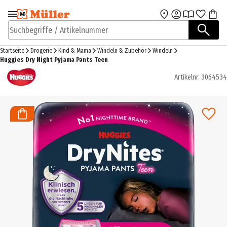
Zur Navigation
Zum Hauptinhalt
springen
springen
Suchbegriffe / Artikelnummer
Startseite
Drogerie
Kind & Mama
Windeln & Zubehör
Windeln
Huggies Dry Night Pyjama Pants Teen
Artikelnr.
3064534