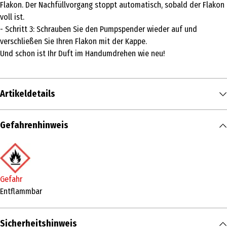
Flakon. Der Nachfüllvorgang stoppt automatisch, sobald der Flakon
voll ist.
- Schritt 3: Schrauben Sie den Pumpspender wieder auf und
verschließen Sie Ihren Flakon mit der Kappe.
Und schon ist Ihr Duft im Handumdrehen wie neu!
Artikeldetails
Inhalt
Gefahrenhinweis
150 ml
Produkttyp
Eau de Toilette
Gefahr
Duftkonzentration
Entflammbar
Eau de Toilette
Sicherheitshinweis
Anwendungsart