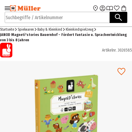
Zur Navigation
Zum Hauptinhalt
springen
springen
Suchbegriffe / Artikelnummer
Startseite
Spielwaren
Baby & Kleinkind
Kleinkindspielzeug
JANOD Magneti'stories Bauernhof – Fördert Fantasie u. Sprachentwicklung
von 3 bis 8 Jahren
Artikelnr.
3026585