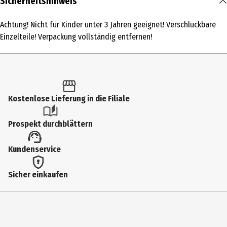
Sicherheitshinweis
1 Stk.
Achtung! Nicht für Kinder unter 3 Jahren geeignet! Verschluckbare
Produkttyp
Einzelteile! Verpackung vollständig entfernen!
Kindergarten
Altersempfehlung ab
3 Jahre
Kostenlose Lieferung in die Filiale
Altersempfehlung bis
8 Jahre
Prospekt durchblättern
Artikelnummer des Herstellers
Kundenservice
J05451
Hersteller
Sicher einkaufen
Juratoys SAS
Herstelleradresse
13, Rue de Industrie 39270 Orgelet