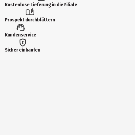
Produkttyp
Kostenlose Lieferung in die Filiale
Bügelkopfhörer
Prospekt durchblättern
Modellnummer
Kundenservice
JBLT530BTWHTEU
Nutzungshinweis
Sicher einkaufen
USB-C
Hersteller
Harman Deutschland GmbH
Herstelleradresse
Parkring 3, 85748 Garching; Germany
Kontaktmöglichkeit
www.jbl.com