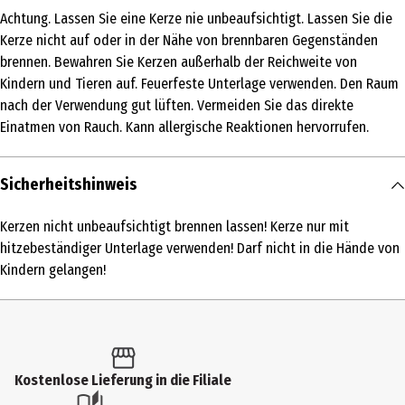
Achtung. Lassen Sie eine Kerze nie unbeaufsichtigt. Lassen Sie die
Produkttyp
Kerze nicht auf oder in der Nähe von brennbaren Gegenständen
Duftkerzen
brennen. Bewahren Sie Kerzen außerhalb der Reichweite von
Kindern und Tieren auf. Feuerfeste Unterlage verwenden. Den Raum
Inhaltsstoffe
nach der Verwendung gut lüften. Vermeiden Sie das direkte
a-Hexylzimtaldehyd; Linalool; (d)-Limonen; Linalylacetat;
Einatmen von Rauch. Kann allergische Reaktionen hervorrufen.
Citronellol; Oryclon
Eigenschaften
Sicherheitshinweis
ohne tierische Inhaltsstoffe
Kerzen nicht unbeaufsichtigt brennen lassen! Kerze nur mit
Anwendungshinweis
hitzebeständiger Unterlage verwenden! Darf nicht in die Hände von
Kerzen nicht unbeaufsichtigt brennen lassen! Kerze nur mit
Kindern gelangen!
hitzebeständiger Unterlage verwenden! Darf nicht in die Hände
von Kindern gelangen!
Nutzungshinweis
Achtung. Lassen Sie eine Kerze nie unbeaufsichtigt. Lassen Sie die
Kostenlose Lieferung in die Filiale
Kerze nicht auf oder in der Nähe von brennbaren Gegenständen