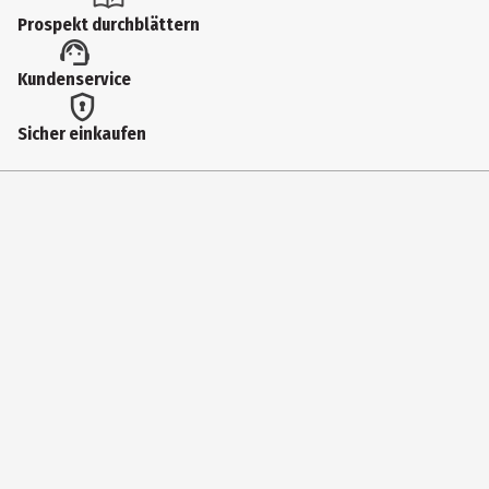
brennen. Bewahren Sie Kerzen außerhalb der Reichweite von
Prospekt durchblättern
Kindern und Tieren auf. Feuerfeste Unterlage verwenden. Den
Raum nach der Verwendung gut lüften. Vermeiden Sie das direkte
Kundenservice
Einatmen von Rauch. Kann allergische Reaktionen hervorrufen.
Zielgruppe
Sicher einkaufen
Unisex
Hersteller
Jean&Len GmbH
Herstelleradresse
Brunnenstraße 31, DE-72505 Krauchenwies
Kontaktmöglichkeit
hallo@jeanlen.de