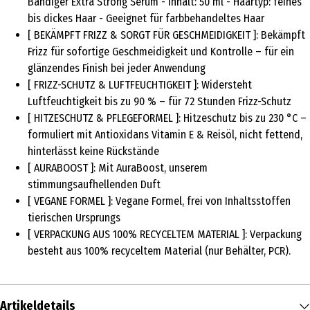
Bändiger Extra Strong Serum - Inhalt: 50 ml - Haartyp: feines
bis dickes Haar - Geeignet für farbbehandeltes Haar
[ BEKÄMPFT FRIZZ & SORGT FÜR GESCHMEIDIGKEIT ]: Bekämpft
Frizz für sofortige Geschmeidigkeit und Kontrolle – für ein
glänzendes Finish bei jeder Anwendung
[ FRIZZ-SCHUTZ & LUFTFEUCHTIGKEIT ]: Widersteht
Luftfeuchtigkeit bis zu 90 % – für 72 Stunden Frizz-Schutz
[ HITZESCHUTZ & PFLEGEFORMEL ]: Hitzeschutz bis zu 230 °C –
formuliert mit Antioxidans Vitamin E & Reisöl, nicht fettend,
hinterlässt keine Rückstände
[ AURABOOST ]: Mit AuraBoost, unserem
stimmungsaufhellenden Duft
[ VEGANE FORMEL ]: Vegane Formel, frei von Inhaltsstoffen
tierischen Ursprungs
[ VERPACKUNG AUS 100% RECYCELTEM MATERIAL ]: Verpackung
besteht aus 100% recyceltem Material (nur Behälter, PCR).
Artikeldetails