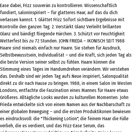
Ease dabei, Frizz souverän zu kontrollieren. Wissenschaftlich
fundiert, saloninspiriert – für glatteres Haar, auf das du dich
verlassen kannst. 1. Glättet Frizz Sofort sichtbare Ergebnisse mit
Kontrolle den ganzen Tag. 2. Verstärkt Glanz Verleiht brillanten
Glanz und bändigt fliegende Härchen. 3. Schützt vor Feuchtigkeit
Wetterfest bis zu 72 Stunden. JOHN FRIEDA – IKONISCH SEIT 1988
Haare sind niemals einfach nur Haare. Sie stehen für Ausdruck,
Selbstbewusstsein, Individualität – und die Kraft, sich jeden Tag als
die beste Version seiner selbst zu fühlen. Haare können die
Stimmung eines Tages im Handumdrehen verändern. Wir verstehen
das. Deshalb sind wir jeden Tag aufs Neue inspiriert, Salonqualität
direkt zu dir nach Hause zu bringen. 1988, in einem Salon im Westen
Londons, entfachte die Faszination eines Mannes für Haare etwas
Größeres. Alltägliche Looks wurden zu kulturellen Momenten. John
Frieda entwickelte sich von einem Namen aus der Nachbarschaft zu
einer globalen Bewegung – und die ersten Produktikonen bewiesen
es eindrucksvoll: die "Thickening Lotion", die feinem Haar die Fülle
verlieh, die es verdient, und das Frizz-Ease Serum, das