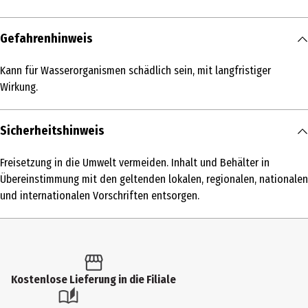
Inhalt
Gefahrenhinweis
50 ml
Kann für Wasserorganismen schädlich sein, mit langfristiger
Produkttyp
Wirkung.
Serum
Haartyp
Sicherheitshinweis
widerspenstiges Haar|trockenes Haar|brüchiges Haar
Freisetzung in die Umwelt vermeiden. Inhalt und Behälter in
Inhaltsstoffe
Übereinstimmung mit den geltenden lokalen, regionalen, nationalen
DIMETHICONE, DIMETHICONOL, ORYZA SATIVA (RICE) BRAN OIL,
und internationalen Vorschriften entsorgen.
TOCOPHEROL, FRAGRANCE/PARFUM, CITRONELLOL, HEXYL CINNAMAL,
TETRAMETHYL ACETYLOCTAHYDRONAPHTHALENES, VANILLIN.
Anwendungshinweis
Für die Anwendung auf nassem Haar: Sparsam verwenden, 1
Kostenlose Lieferung in die Filiale
Pumpstoß des Serums in die Handfläche geben und verreiben.
Gleichmäßig im feuchten Haar verteilen, den Ansatz aussparen. Je