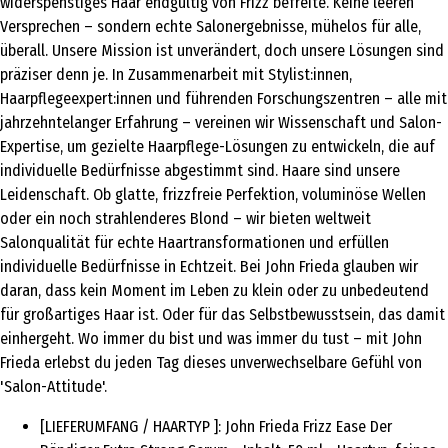
widerspenstiges Haar endgültig von Frizz befreite. Keine leeren
Versprechen – sondern echte Salonergebnisse, mühelos für alle,
überall. Unsere Mission ist unverändert, doch unsere Lösungen sind
präziser denn je. In Zusammenarbeit mit Stylist:innen,
Haarpflegeexpert:innen und führenden Forschungszentren – alle mit
jahrzehntelanger Erfahrung – vereinen wir Wissenschaft und Salon-
Expertise, um gezielte Haarpflege-Lösungen zu entwickeln, die auf
individuelle Bedürfnisse abgestimmt sind. Haare sind unsere
Leidenschaft. Ob glatte, frizzfreie Perfektion, voluminöse Wellen
oder ein noch strahlenderes Blond – wir bieten weltweit
Salonqualität für echte Haartransformationen und erfüllen
individuelle Bedürfnisse in Echtzeit. Bei John Frieda glauben wir
daran, dass kein Moment im Leben zu klein oder zu unbedeutend
für großartiges Haar ist. Oder für das Selbstbewusstsein, das damit
einhergeht. Wo immer du bist und was immer du tust – mit John
Frieda erlebst du jeden Tag dieses unverwechselbare Gefühl von
'Salon-Attitude'.
[LIEFERUMFANG / HAARTYP ]: John Frieda Frizz Ease Der