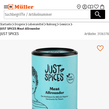
Zur Navigation
Zum Hauptinhalt
springen
springen
Suchbegriffe / Artikelnummer
Startseite
Drogerie
Lebensmittel
Nahrung
Gewürze
JUST SPICES Meat Allrounder
JUST SPICES
Artikelnr.
3136378